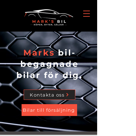
Marks
bil-
begagnade
bilar för dig.
Kontakta oss
Bilar till försäljning